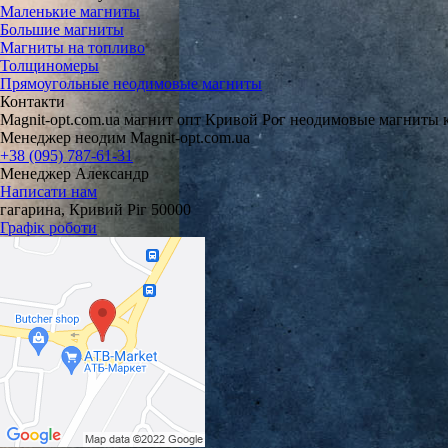
Маленькие магниты
Большие магниты
Магниты на топливо
Толщиномеры
Прямоугольные неодимовые магниты
Контакти
Magnit-opt.com.ua магнит опт Кривой Рог неодимовые магниты 
Менеджер неодим Magnit-opt.com.ua
+38 (095) 787-61-31
Менеджер Александр
Написати нам
гагарина, Кривий Ріг 50000
Графік роботи