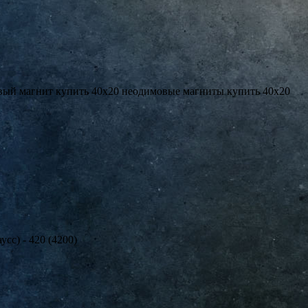
ый магнит купить 40х20 неодимовые магниты купить 40х20
сс) - 420 (4200)