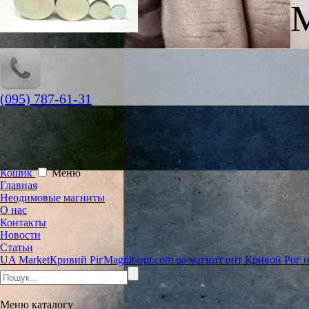
M
(095) 787-61-31
Кошик
Меню
Главная
Неодимовые магниты
О нас
Контакты
Новости
Статьи
UA Market
Кривий Ріг
Magnit-opt.com.ua магнит опт Кривой Рог
Меню
каталогу