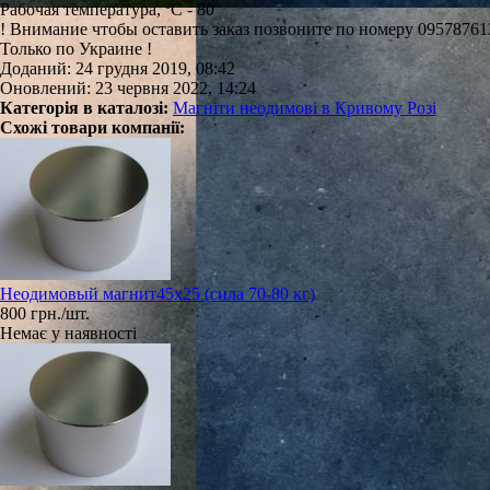
Рабочая температура, ºС - 80
! Внимание чтобы оставить заказ позвоните по номеру 09578761
Только по Украине !
Доданий: 24 грудня 2019, 08:42
Оновлений: 23 червня 2022, 14:24
Категорія в каталозі:
Магніти неодимові в Кривому Розі
Схожі товари компанії:
Неодимовый магнит45х25 (сила 70-80 кг)
800 грн./шт.
Немає у наявності