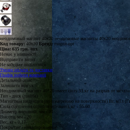
неодимовый магнит 40х20 неодимовые магниты 40х20 неодимов
Код товару:
40х20
Бренд:
magnit-opt
Ціна:
635 грн.
/шт.
Немає у наявності
Відправити запит
Не забудьте поділитися
Умови оплати та доставки
Графік роботи компанії
Детальний опис
Залишити відгук
Неодимовый магнит 40*20 имеет силу 53 кг на разрыв от метала
Тип - диск (шайба)
Магнитная индукция (по измерению на поверхности) Вг, мТл (Гау
Сила сцепления (приблизительно), кг - 55-60
Диаметр внешний, мм - 40
Высота, мм - 20
Вес, кг - 0,17
Покрытие - никелированное