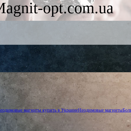
agnit-opt.com.ua
 неодимовые магниты купить в Украине
Неодимовые магниты
Бол