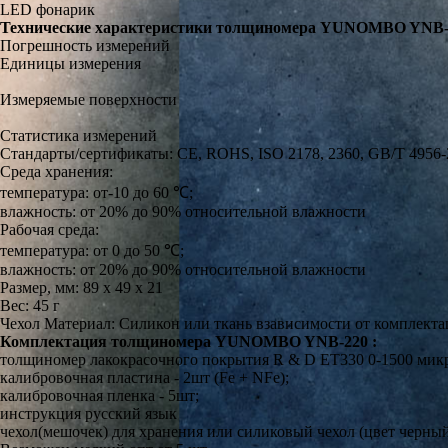
LED фонарик
Технические характеристики толщиномера YUNOMBO YNB-2
Погрешность измерений
Единицы измерения
Измеряемые поверхности
Статистика измерений
Стандарты/сертификаты: CE, ROHS, ISO 2178, 2360, GB/T 4956-
Среда хранения:
температура: от-10 до 60 ℃;
влажность: от 20% до 90% относительной влажности
Рабочая среда:
температура: от 0 до 50 ℃;
влажность: от 20% до 90% относительной влажности
Размер, мм: 89 х 49 х 21
Вес: 45 г
Чехол Материал: Силикон или ткань взависимости от комплект
Комплектация толщиномера YUNOMBO YNB-220
:
толщиномер лакокрасочного покрытия R & D ET330 0-1500 мик
калибровочная пластина - 2шт (Fe + NFe);
калибровочная пленка - 5шт;
инструкция русский язык
чехол(мешочек) для хранения или силиковый чехол (цвет черны