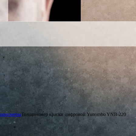
щиномеры
Толщиномер краски цифровой Yunombo YNB-220