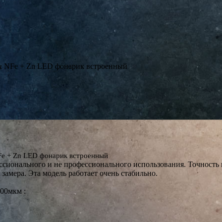
NFe + Zn LED фонарик встроенный
 + Zn LED фонарик встроенный
нального и не профессионального использования. Точность п
замера. Эта модель работает очень стабильно.
00мкм :