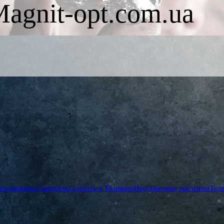
agnit-opt.com.ua
 неодимовые магниты купить в Украине
Неодимовые магниты
Тол