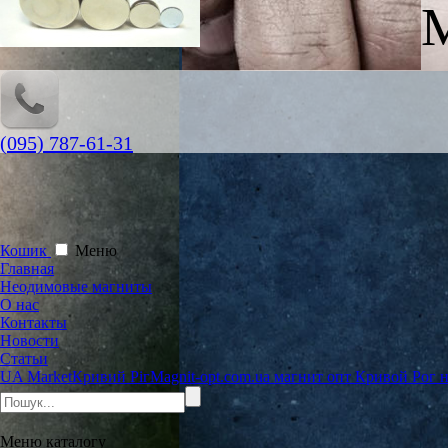
M
(095) 787-61-31
Кошик
Меню
Главная
Неодимовые магниты
О нас
Контакты
Новости
Статьи
UA Market
Кривий Ріг
Magnit-opt.com.ua магнит опт Кривой Рог
Меню
каталогу