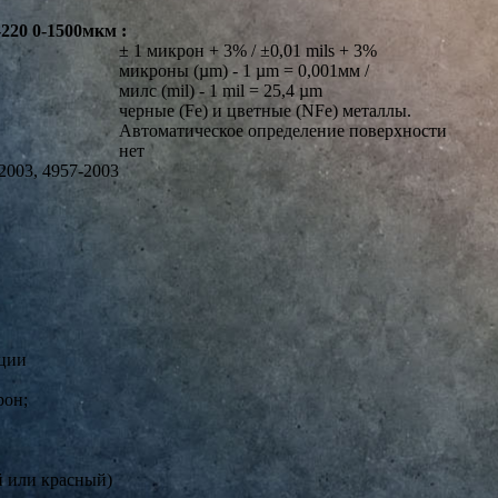
20 0-1500мкм :
± 1 микрон + 3% / ±0,01 mils + 3%
микроны (µm) - 1 µm = 0,001мм /
милс (mil) - 1 mil = 25,4 µm
черные (Fe) и цветные (NFe) металлы.
Автоматическое определение поверхности
нет
2003, 4957-2003
ации
рон;
й или красный)