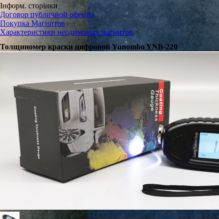
Інформ. сторінки
Договор публичной оферты
Покупка Магнитов
Характеристики неодимовых магнитов
Толщиномер краски цифровой Yunombo YNB-220