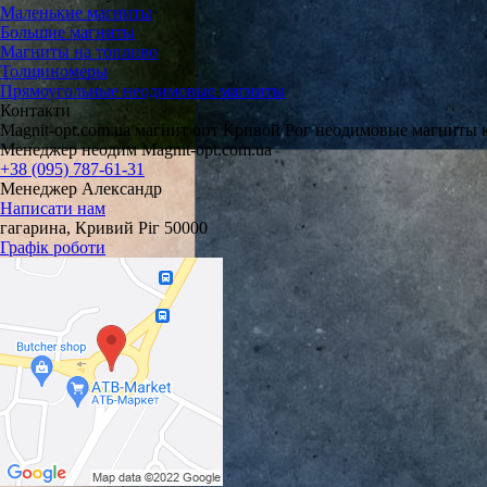
Маленькие магниты
Большие магниты
Магниты на топливо
Толщиномеры
Прямоугольные неодимовые магниты
Контакти
Magnit-opt.com.ua магнит опт Кривой Рог неодимовые магниты 
Менеджер неодим Magnit-opt.com.ua
+38 (095) 787-61-31
Менеджер Александр
Написати нам
гагарина, Кривий Ріг 50000
Графік роботи