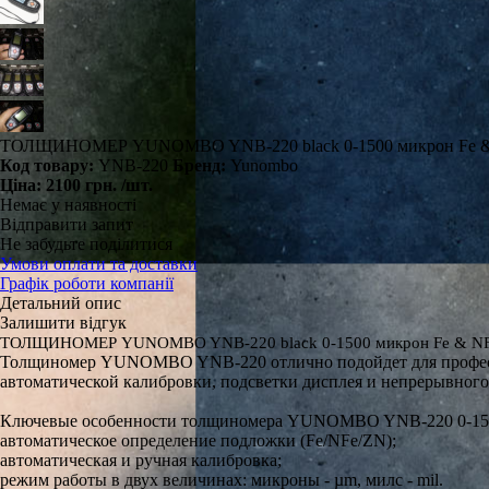
ТОЛЩИНОМЕР YUNOMBO YNB-220 black 0-1500 микрон Fe & 
Код товару:
YNB-220
Бренд:
Yunombo
Ціна:
2100 грн.
/шт.
Немає у наявності
Відправити запит
Не забудьте поділитися
Умови оплати та доставки
Графік роботи компанії
Детальний опис
Залишити відгук
ТОЛЩИНОМЕР YUNOMBO YNB-220 black 0-1500 микрон Fe & NFe
Толщиномер YUNOMBO YNB-220 отлично подойдет для профессио
автоматической калибровки, подсветки дисплея и непрерывного 
Ключевые особенности толщиномера YUNOMBO YNB-220 0-15
автоматическое определение подложки (Fe/NFe/ZN);
автоматическая и ручная калибровка;
режим работы в двух величинах: микроны - µm, милс - mil.